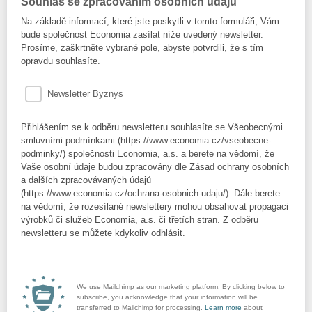
Souhlas se zpracováním osobních údajů
Na základě informací, které jste poskytli v tomto formuláři, Vám
bude společnost Economia zasílat níže uvedený newsletter.
Prosíme, zaškrtněte vybrané pole, abyste potvrdili, že s tím
opravdu souhlasíte.
Newsletter Byznys
Přihlášením se k odběru newsletteru souhlasíte se Všeobecnými
smluvními podmínkami (https://www.economia.cz/vseobecne-
podminky/) společnosti Economia, a.s. a berete na vědomí, že
Vaše osobní údaje budou zpracovány dle Zásad ochrany osobních
a dalších zpracovávaných údajů
(https://www.economia.cz/ochrana-osobnich-udaju/). Dále berete
na vědomí, že rozesílané newslettery mohou obsahovat propagaci
výrobků či služeb Economia, a.s. či třetích stran. Z odběru
newsletteru se můžete kdykoliv odhlásit.
We use Mailchimp as our marketing platform. By clicking below to
subscribe, you acknowledge that your information will be
transferred to Mailchimp for processing.
Learn more
about