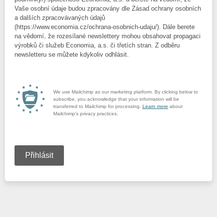
Vaše osobní údaje budou zpracovány dle Zásad ochrany osobních
a dalších zpracovávaných údajů
(https://www.economia.cz/ochrana-osobnich-udaju/). Dále berete
na vědomí, že rozesílané newslettery mohou obsahovat propagaci
výrobků či služeb Economia, a.s. či třetích stran. Z odběru
newsletteru se můžete kdykoliv odhlásit.
We use Mailchimp as our marketing platform. By clicking below to
subscribe, you acknowledge that your information will be
transferred to Mailchimp for processing.
Learn more
about
Mailchimp's privacy practices.