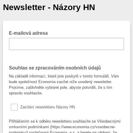
Newsletter - Názory HN
E-mailová adresa
Souhlas se zpracováním osobních údajů
Na základě informací, které jste poskytli v tomto formuláři, Vám
bude společnost Economia zasílat níže uvedený newsletter.
Prosíme, zaškrtněte vybrané pole, abyste potvrdili, že s tím
opravdu souhlasíte.
Zasílání newsletteru Názory HN
Přihlášením se k odběru newsletteru souhlasíte se Všeobecnými
smluvními podmínkami (https://www.economia.cz/vseobecne-
podminky/) společnosti Economia, a.s. a berete na vědomí, že